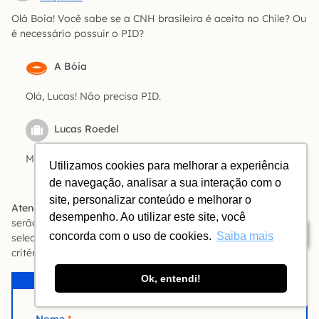
Olá Boia! Você sabe se a CNH brasileira é aceita no Chile? Ou
é necessário possuir o PID?
A Bóia
Olá, Lucas! Não precisa PID.
Lucas Roedel
Muito obrigado!!!!!
Utilizamos cookies para melhorar a experiência
de navegação, analisar a sua interação com o
site, personalizar conteúdo e melhorar o
Atenção:
Os comentários são moderados. Relatos e opiniões
desempenho. Ao utilizar este site, você
serão publicados se aprovados. Perguntas serão
Índice
concorda com o uso de cookies.
Saiba mais
selecionadas para publicação e resposta. Entenda os
critérios
clicando aqui
.
Ok, entendi!