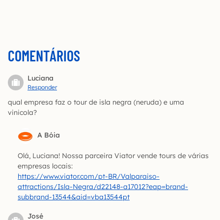
COMENTÁRIOS
Luciana
Responder
qual empresa faz o tour de isla negra (neruda) e uma
vinicola?
A Bóia
Olá, Luciana! Nossa parceira Viator vende tours de várias
empresas locais:
https://www.viator.com/pt-BR/Valparaiso-
attractions/Isla-Negra/d22148-a17012?eap=brand-
subbrand-13544&aid=vba13544pt
José