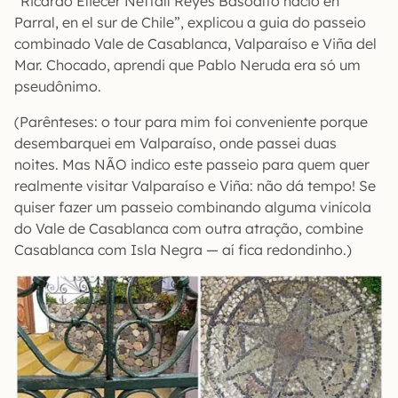
“Ricardo Eliecer Neftalí Reyes Basoalto nació en
Parral, en el sur de Chile”, explicou a guia do passeio
combinado Vale de Casablanca, Valparaíso e Viña del
Mar. Chocado, aprendi que Pablo Neruda era só um
pseudônimo.
(Parênteses: o tour para mim foi conveniente porque
desembarquei em Valparaíso, onde passei duas
noites. Mas NÃO indico este passeio para quem quer
realmente visitar Valparaíso e Viña: não dá tempo! Se
quiser fazer um passeio combinando alguma vinícola
do Vale de Casablanca com outra atração, combine
Casablanca com Isla Negra — aí fica redondinho.)