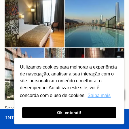
Utilizamos cookies para melhorar a experiência
de navegação, analisar a sua interação com o
site, personalizar conteúdo e melhorar o
desempenho. Ao utilizar este site, você
Índice
concorda com o uso de cookies.
Saiba mais
Se você pretende usar mais Uber do que metrô e
Ok, entendi!
procura um hotel de luxo com preço encarável, minha
INTRO
CHEGAR
FICAR
COMER
FAZER
dica é o
Hotel Ladera
, aberto em 2016. A piscina tem
essa vista para a cordilheira que você vê na foto; os