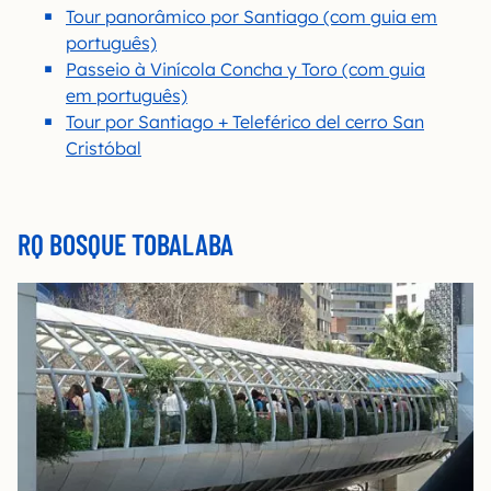
Tour panorâmico por Santiago (com guia em
português)
Passeio à Vinícola Concha y Toro (com guia
em português)
Tour por Santiago + Teleférico del cerro San
Cristóbal
RQ BOSQUE TOBALABA