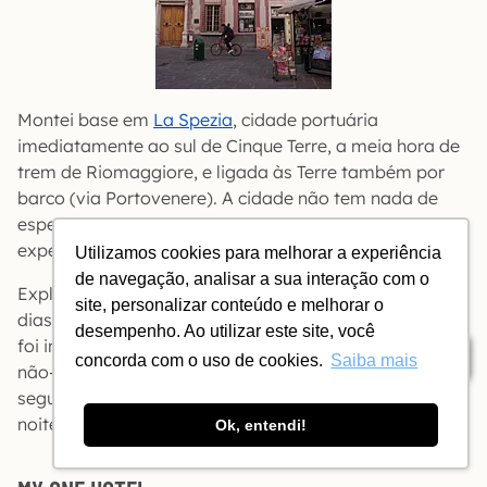
Montei base em
La Spezia
, cidade portuária
imediatamente ao sul de Cinque Terre, a meia hora de
trem de Riomaggiore, e ligada às Terre também por
barco (via Portovenere). A cidade não tem nada de
especial, mas foi exatamente por isso que gostei da
experiência
Utilizamos cookies para melhorar a experiência
de navegação, analisar a sua interação com o
Explico: por ter ficado todos o restante dos meus 30
site, personalizar conteúdo e melhorar o
dias pela Itália em cidades grandiosas e/ou fofinhas,
desempenho. Ao utilizar este site, você
foi interessante passar duas noites numa cidade quase
Índice
concorda com o uso de cookies.
Saiba mais
não-turística. Cheguei num início de noite, usei o dia
seguinte para passear pelas Terre, dormi uma segunda
noite na volta.
Ok, entendi!