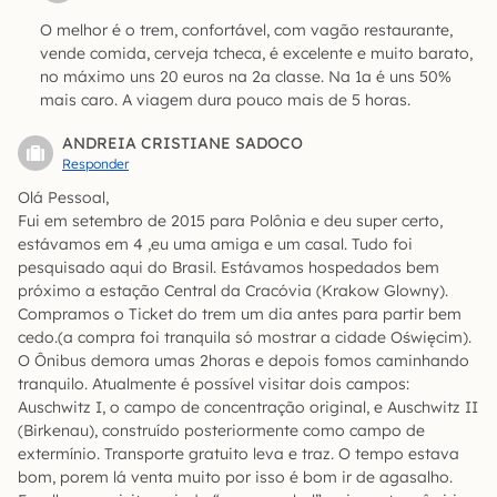
O melhor é o trem, confortável, com vagão restaurante,
vende comida, cerveja tcheca, é excelente e muito barato,
no máximo uns 20 euros na 2a classe. Na 1a é uns 50%
mais caro. A viagem dura pouco mais de 5 horas.
ANDREIA CRISTIANE SADOCO
Responder
Olá Pessoal,
Fui em setembro de 2015 para Polônia e deu super certo,
estávamos em 4 ,eu uma amiga e um casal. Tudo foi
pesquisado aqui do Brasil. Estávamos hospedados bem
próximo a estação Central da Cracóvia (Krakow Glowny).
Compramos o Ticket do trem um dia antes para partir bem
cedo.(a compra foi tranquila só mostrar a cidade Oświęcim).
O Ônibus demora umas 2horas e depois fomos caminhando
tranquilo. Atualmente é possível visitar dois campos:
Auschwitz I, o campo de concentração original, e Auschwitz II
(Birkenau), construído posteriormente como campo de
extermínio. Transporte gratuito leva e traz. O tempo estava
bom, porem lá venta muito por isso é bom ir de agasalho.