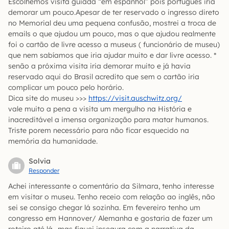
Escolhemos visita guiada “em espanhol” pois português iria
demorar um pouco.Apesar de ter reservado o ingresso direto
no Memorial deu uma pequena confusão, mostrei a troca de
emails o que ajudou um pouco, mas o que ajudou realmente
foi o cartão de livre acesso a museus ( funcionário de museu)
que nem sabíamos que iria ajudar muito e dar livre acesso. *
senão a próxima visita iria demorar muito e já havia
reservado aqui do Brasil acredito que sem o cartão iria
complicar um pouco pelo horário.
Dica site do museu >>>
https://visit.auschwitz.org/
vale muito a pena a visita um mergulho na História e
inacreditável a imensa organização para matar humanos.
Triste porem necessário para não ficar esquecido na
memória da humanidade.
Solvia
Responder
Achei interessante o comentário da Silmara, tenho interesse
em visitar o museu. Tenho receio com relação ao inglês, não
sei se consigo chegar lá sozinha. Em fevereiro tenho um
congresso em Hannover/ Alemanha e gostaria de fazer um
roteiro até lá., mas fiquei insegura com a narrativa da