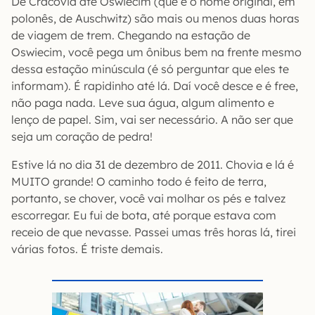
De Cracóvia até Oswiecim (que é o nome original, em
polonês, de Auschwitz) são mais ou menos duas horas
de viagem de trem. Chegando na estação de
Oswiecim, você pega um ônibus bem na frente mesmo
dessa estação minúscula (é só perguntar que eles te
informam). É rapidinho até lá. Daí você desce e é free,
não paga nada. Leve sua água, algum alimento e
lenço de papel. Sim, vai ser necessário. A não ser que
seja um coração de pedra!
Estive lá no dia 31 de dezembro de 2011. Chovia e lá é
MUITO grande! O caminho todo é feito de terra,
portanto, se chover, você vai molhar os pés e talvez
escorregar. Eu fui de bota, até porque estava com
receio de que nevasse. Passei umas três horas lá, tirei
várias fotos. É triste demais.