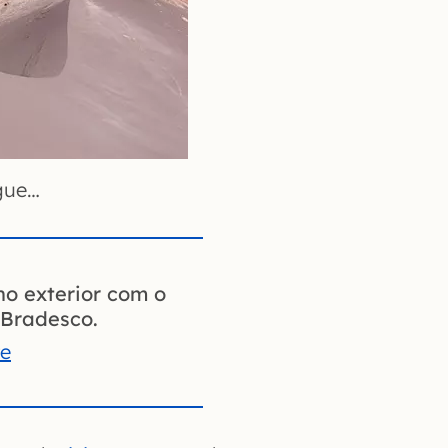
gue…
no exterior com o
Bradesco.
te