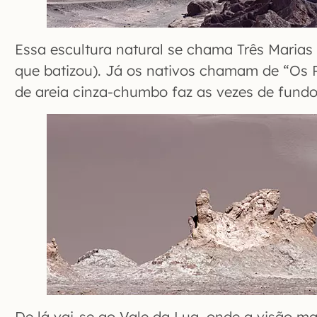
Essa escultura natural se chama Três Marias (
que batizou). Já os nativos chamam de “Os 
de areia cinza-chumbo faz as vezes de fundo 
De lá vai-se ao Vale da Lua, onde a visão m