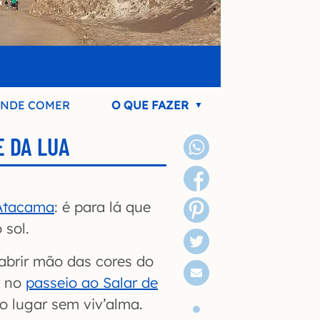
NDE COMER
O QUE FAZER
E DA LUA
Atacama
: é para lá que
 sol.
abrir mão das cores do
r no
passeio ao Salar de
do lugar sem viv’alma.