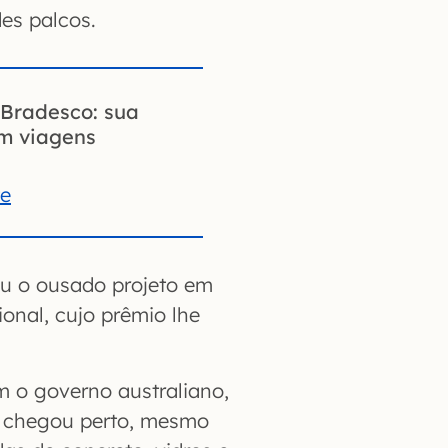
es palcos.
Bradesco: sua
em viagens
te
u o ousado projeto em
onal, cujo prêmio lhe
 o governo australiano,
s chegou perto, mesmo