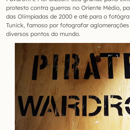
protesto contra guerras no Oriente Médio, par
das Olimpíadas de 2000 e até para o fotógr
Tunick, famoso por fotografar aglomeraçõe
diversos pontos do mundo.