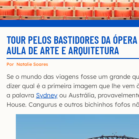
TOUR PELOS BASTIDORES DA ÓPERA
AULA DE ARTE E ARQUITETURA
Por
Natalie Soares
Se o mundo das viagens fosse um grande qui
dizer qual é a primeira imagem que lhe vem
a palavra
Sydney
ou Austrália, provavelment
House. Cangurus e outros bichinhos fofos n