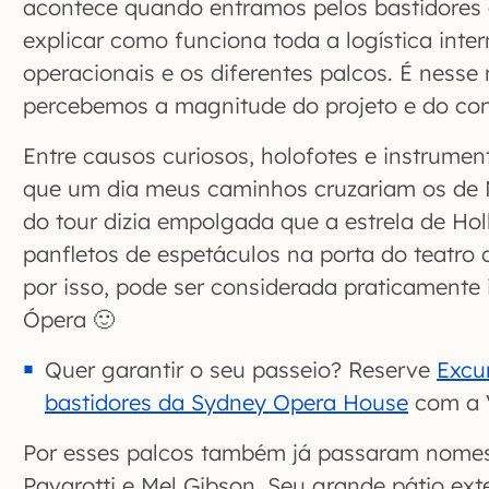
acontece quando entramos pelos bastidores
explicar como funciona toda a logística inte
operacionais e os diferentes palcos. É ness
percebemos a magnitude do projeto e do conc
Entre causos curiosos, holofotes e instrumen
que um dia meus caminhos cruzariam os de 
do tour dizia empolgada que a estrela de Ho
panfletos de espetáculos na porta do teatro
por isso, pode ser considerada praticamente 
Ópera 🙂
Quer garantir o seu passeio? Reserve
Excu
bastidores da Sydney Opera House
com a 
Por esses palcos também já passaram nom
Pavarotti e Mel Gibson. Seu grande pátio ext