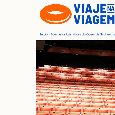
S
k
i
p
t
Início
»
Tour pelos bastidores da Ópera de Sydney: um
o
c
o
n
t
e
n
t