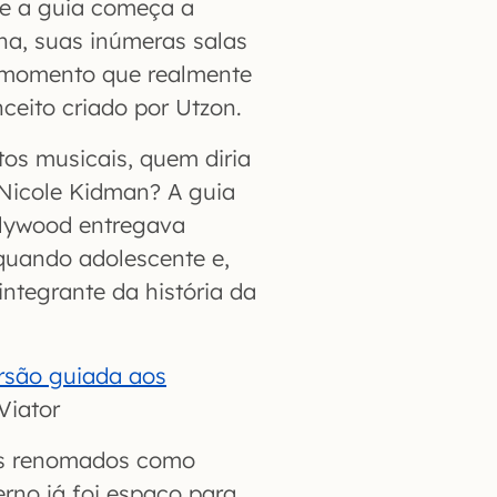
 e a guia começa a
rna, suas inúmeras salas
e momento que realmente
eito criado por Utzon.
tos musicais, quem diria
Nicole Kidman? A guia
llywood entregava
 quando adolescente e,
integrante da história da
rsão guiada aos
Viator
es renomados como
erno já foi espaço para