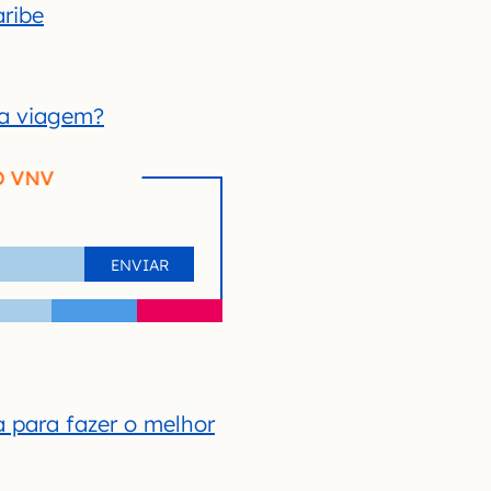
aribe
ma viagem?
O VNV
 para fazer o melhor