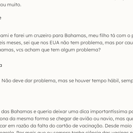
ou muito.
e
ami e farei um cruzeiro para Bahamas, meu filho tá com o
seis meses, sei que nos EUA não tem problema, mas por ca
ahamas, vcs acham que tem algum problema?
a
! Não deve dar problema, mas se houver tempo hábil, semp
r das Bahamas e queria deixar uma dica importantíssima pa
nciona da mesma forma se chegar de avião ou navio, mas q
ar em razão da falta do cartão de vacinação. Desde maio
marela. Por mais que eu sempre tenha ciência das vacinas 