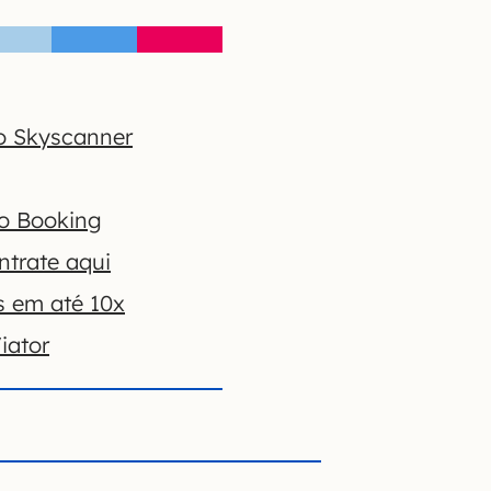
o Skyscanner
no Booking
ntrate aqui
s em até 10x
iator