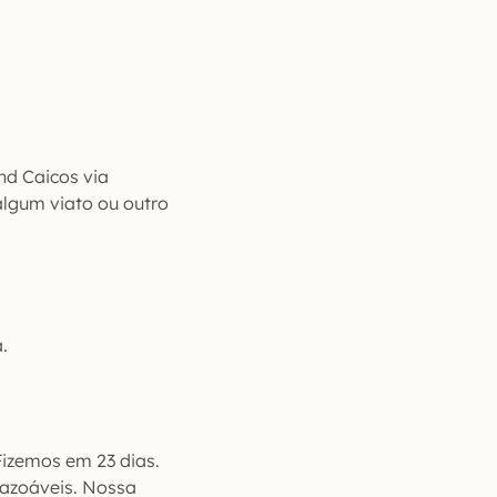
nd Caicos via
algum viato ou outro
.
Fizemos em 23 dias.
razoáveis. Nossa