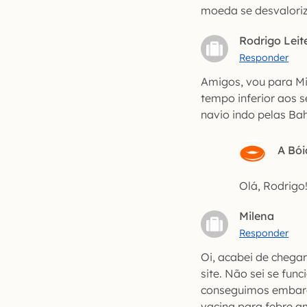
moeda se desvaloriz
Rodrigo Leit
Responder
Amigos, vou para Mi
tempo inferior aos 
navio indo pelas B
A Bói
Olá, Rodrigo
Milena
Responder
Oi, acabei de chega
site. Não sei se fu
conseguimos embarc
vacina para febre a