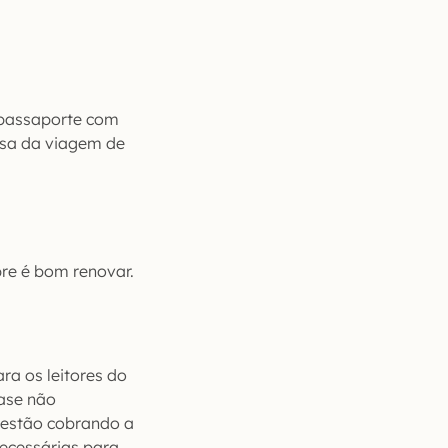
 passaporte com
usa da viagem de
re é bom renovar.
ra os leitores do
uase não
 estão cobrando a
necessárias para