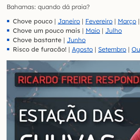
Bahamas: quando dá praia?
Chove pouco
|
Janeiro
|
Fevereiro
|
Março
Chove um pouco mais
|
Maio
|
Julho
Chove bastante
|
Junho
Risco de furacão!
|
Agosto
|
Setembro
|
Ou