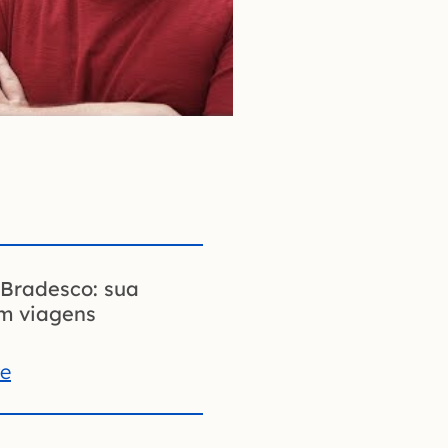
Bradesco: sua
em viagens
te