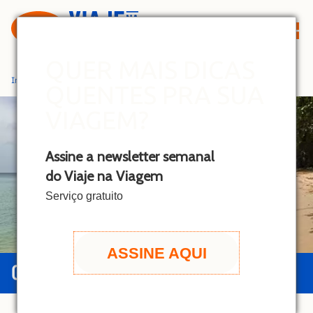
S
k
i
p
QUER MAIS DICAS
t
Início
»
Barbados
QUENTES PRA SUA
o
c
VIAGEM?
o
n
Assine a newsletter semanal
t
do Viaje na Viagem
e
n
Serviço gratuito
t
ASSINE AQUI
GUIA DE BARBADOS