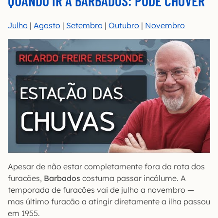
QUANDO IR A BARBADOS: PODE CHOVER
Julho
|
Agosto
|
Setembro
|
Outubro
|
Novembro
Apesar de não estar completamente fora da rota dos
furacões,
Barbados
costuma passar incólume. A
temporada de furacões vai de julho a novembro —
mas último furacão a atingir diretamente a ilha passou
em 1955.