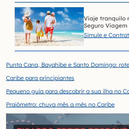
Viaje tranquilo 
Seguro Viagem 
Simule e Contra
Punta Cana, Bayahibe e Santo Domingo: rotei
Caribe para principiantes
Pequeno guia para descobrir a sua ilha no C
Praiômetro: chuva mês a mês no Caribe