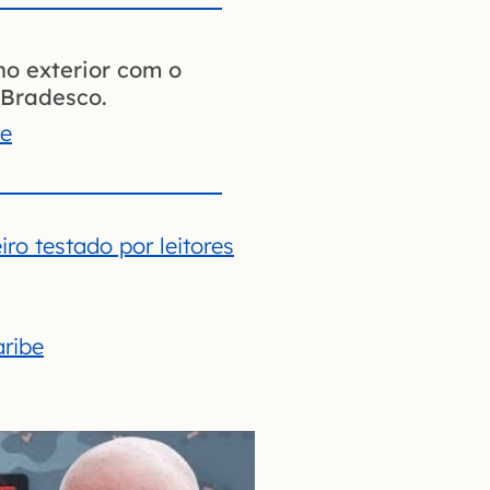
no exterior com o
Bradesco.
te
ro testado por leitores
aribe