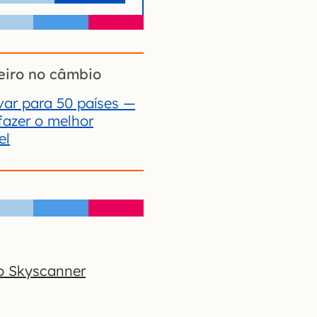
eiro no câmbio
ar para 50 países —
fazer o melhor
el
o Skyscanner