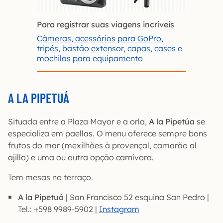
Para registrar suas viagens incríveis
Câmeras, acessórios para GoPro,
tripés, bastão extensor, capas, cases e
mochilas para equipamento
A LA PIPETUÁ
Situada entre a Plaza Mayor e a orla,
A la Pipetúa
se
especializa em paellas. O menu oferece sempre bons
frutos do mar (mexilhões à provençal, camarão al
ajillo) e uma ou outra opção carnívora.
Tem mesas no terraço.
A la Pipetuá
| San Francisco 52 esquina San Pedro |
Tel.: +598 9989-5902 |
Instagram