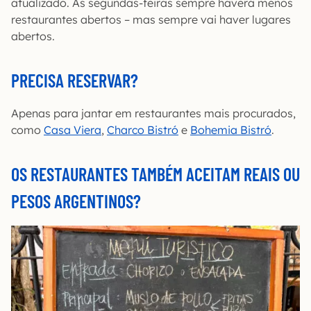
atualizado. Às segundas-feiras sempre haverá menos
restaurantes abertos – mas sempre vai haver lugares
abertos.
PRECISA RESERVAR?
Apenas para jantar em restaurantes mais procurados,
como
Casa Viera
,
Charco Bistró
e
Bohemia Bistró
.
OS RESTAURANTES TAMBÉM ACEITAM REAIS OU
PESOS ARGENTINOS?