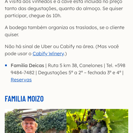
A visita aos vinhedos e à cave está incluída no preço
tanto das degustações, quanto do almoço. Se quiser
participar, chegue às 10h.
A bodega também organiza os traslados, se o cliente
quiser.
Não há sinal de Uber ou Cabify na área. (Mas você
pode usar o
Cabify Winery
.)
Familia Deicas
| Ruta 5 km 38, Canelones | Tel. +598
9484-7482 | Degustações 5ª a 2ª – fechada 3ª e 4ª |
Reservas
FAMILIA MOIZO