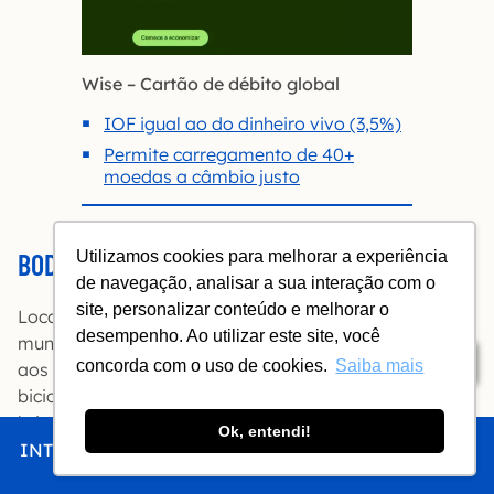
Wise – Cartão de débito global
IOF igual ao do dinheiro vivo (3,5%)
Permite carregamento de 40+
moedas a câmbio justo
BODEGA SPINOGLIO
Utilizamos cookies para melhorar a experiência
de navegação, analisar a sua interação com o
site, personalizar conteúdo e melhorar o
Localizada a 22 km de Punta Carretas, ainda dentro do
desempenho. Ao utilizar este site, você
município de Montevidéu, a Spinoglio oferece visita
Índice
concorda com o uso de cookies.
Saiba mais
aos vinhedos e à cave, degustação e almoço. Há
bicicletas para quem quer rodar pela propriedade e
brinquedos para crianças.
Ok, entendi!
INTRO
CHEGAR
FICAR
COMER
FAZER
Você pode escolher entre duas degustações: a
Reserva, de US$ 30 (4 vinhos) e a Premium, de US$ 40