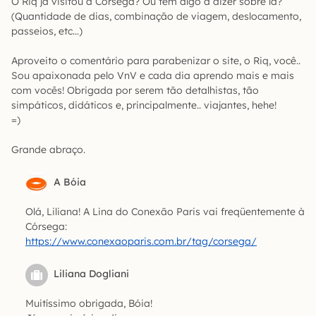
O Riq já visitou a Córsega? Ou tem algo a dizer sobre lá?
(Quantidade de dias, combinação de viagem, deslocamento,
passeios, etc…)
Aproveito o comentário para parabenizar o site, o Riq, você..
Sou apaixonada pelo VnV e cada dia aprendo mais e mais
com vocês! Obrigada por serem tão detalhistas, tão
simpáticos, didáticos e, principalmente.. viajantes, hehe!
=)
Grande abraço.
A Bóia
Olá, Liliana! A Lina do Conexão Paris vai freqüentemente à
Córsega:
https://www.conexaoparis.com.br/tag/corsega/
Liliana Dogliani
Muitíssimo obrigada, Bóia!