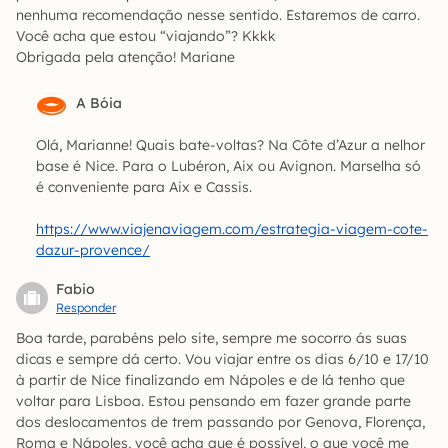
nenhuma recomendação nesse sentido. Estaremos de carro.
Você acha que estou “viajando”? Kkkk
Obrigada pela atenção! Mariane
A Bóia
Olá, Marianne! Quais bate-voltas? Na Côte d’Azur a nelhor
base é Nice. Para o Lubéron, Aix ou Avignon. Marselha só
é conveniente para Aix e Cassis.
https://www.viajenaviagem.com/estrategia-viagem-cote-
dazur-provence/
Fabio
Responder
Boa tarde, parabéns pelo site, sempre me socorro ás suas
dicas e sempre dá certo. Vou viajar entre os dias 6/10 e 17/10
à partir de Nice finalizando em Nápoles e de lá tenho que
voltar para Lisboa. Estou pensando em fazer grande parte
dos deslocamentos de trem passando por Genova, Florença,
Roma e Nápoles, você acha que é possível, o que você me