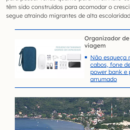
têm sido construídos para acomodar o cresc
segue atraindo migrantes de alta escolaridad
Organizador de 
viagem
Não esqueça m
cabos, fone d
power bank e 
arrumado