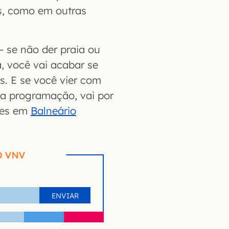
os, como em outras
— se não der praia ou
a, você vai acabar se
. E se você vier com
ua programação, vai por
tes em
Balneário
O VNV