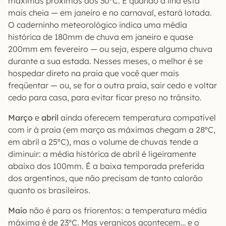
máximas próximas aos 30ºC. É quando a ilha está
mais cheia — em janeiro e no carnaval, estará lotada.
O caderninho meteorológico indica uma média
histórica de 180mm de chuva em janeiro e quase
200mm em fevereiro — ou seja, espere alguma chuva
durante a sua estada. Nesses meses, o melhor é se
hospedar direto na praia que você quer mais
freqüentar — ou, se for a outra praia, sair cedo e voltar
cedo para casa, para evitar ficar preso no trânsito.
Março
e
abril
ainda oferecem temperatura compatível
com ir à praia (em março as máximas chegam a 28ºC,
em abril a 25ºC), mas o volume de chuvas tende a
diminuir: a média histórica de abril é ligeiramente
abaixo dos 100mm. É a baixa temporada preferida
dos argentinos, que não precisam de tanto calorão
quanto os brasileiros.
Maio
não é para os friorentos: a temperatura média
máxima é de 23ºC. Mas veranicos acontecem… e o