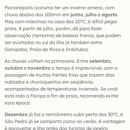
Florianópolis costuma ter um inverno ameno, com
chuva abaixo dos 100mm em
junho
,
julho
e
agosto
.
Mas com máximas na casa dos 20ºC, é difícil pegar
praia. A partir de julho, porém, dá para fazer
observação (terrestre) de baleias franca, que podem
ser avistadas no sul da ilha (e também entre
Garopaba, Praia do Rosa e Imbituba).
As chuvas voltam na primavera. Entre
setembro
,
outubro
e
novembro
o tempo é imprevisível, com a
passagem de muitas frentes frias que trazem dias
nublados e chuvisquentos em seqüência,
acompanhados de temperaturas invernais. Se você
está indo a Floripa a fim de praia, recomendo evitar
essa época.
Dezembro
já faz o termômetro subir perto dos 30ºC, e
São Pedro já se comporta como no verão. A vantagem
é aproveitar a ilha antes dos turistas de janeiro