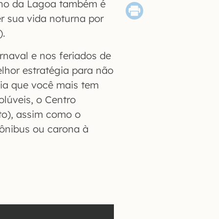
inho da Lagoa também é
r sua vida noturna por
).
arnaval e nos feriados de
elhor estratégia para não
aia que você mais tem
olúveis, o Centro
to), assim como o
 ônibus ou carona à