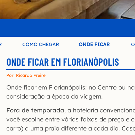
R
COMO CHEGAR
ONDE FICAR
O
ONDE FICAR EM FLORIANÓPOLIS
Por
Ricardo Freire
Onde ficar em Florianópolis: no Centro ou n
consideração a época da viagem.
Fora de temporada
, a hotelaria convenciona
você escolhe entre várias faixas de preço e c
carro) a uma praia diferente a cada dia. Cas