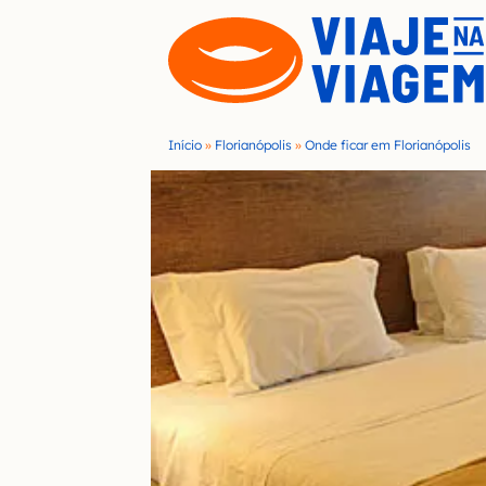
S
k
i
p
t
Início
»
Florianópolis
»
Onde ficar em Florianópolis
o
c
o
n
t
e
n
t