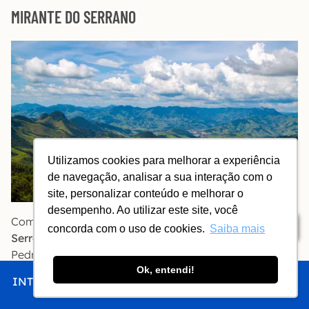
MIRANTE DO SERRANO
Utilizamos cookies para melhorar a experiência
de navegação, analisar a sua interação com o
site, personalizar conteúdo e melhorar o
desempenho. Ao utilizar este site, você
Com um deck bem cuidado, a partir do
Mirante do
Índice
concorda com o uso de cookies.
Saiba mais
Serrano
é possível observar São Bento do Sapucaí, a
Pedra do Baú, a Pedra da Balança e até Campos do
Ok, entendi!
Jordão.
INTRO
CHEGAR
FICAR
COMER
FAZER
Fica na estrada para São Bento do Sapucaí.