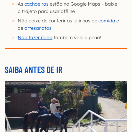
As
cachoeiras
estão no Google Maps – baixe
o trajeto para usar offline
Não deixe de conferir as lojinhas de
comida
e
de
artesanatos
Não fazer nada
também vale a pena!
SAIBA ANTES DE IR