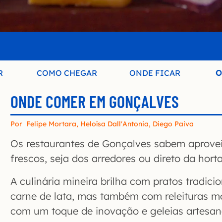
R
COMO CHEGAR
ONDE FICAR
O
ONDE COMER EM GONÇALVES
Por
Felipe Mortara
,
Heloísa Dall'Antonia
,
Diego Paiva
Os restaurantes de Gonçalves sabem aprovei
frescos, seja dos arredores ou direto da hort
A culinária mineira brilha com pratos tradic
carne de lata, mas também com releituras 
com um toque de inovação e geleias artesan