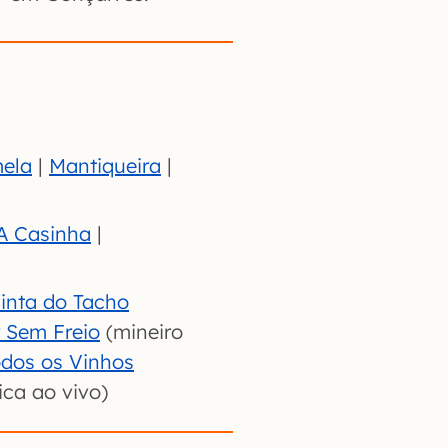
ela
|
Mantiqueira
|
A Casinha
|
inta do Tacho
 Sem Freio
(mineiro
odos os Vinhos
ca ao vivo)