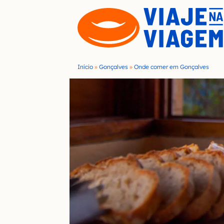
S
k
i
p
t
Início
»
Gonçalves
»
Onde comer em Gonçalves
o
c
o
n
t
e
n
t