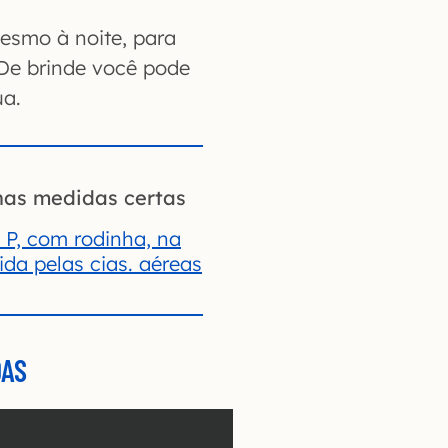
mesmo à noite, para
 De brinde você pode
ua.
nas medidas certas
 P, com rodinha, na
da pelas cias. aéreas
DAS