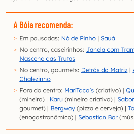
A Bóia recomenda:
Em pousadas:
Nó de Pinho
|
Sauá
No centro, caseirinhos:
Janela com Tram
Nascene das Trutas
No centro, gourmets:
Detrás da Matriz
|
Chalezinho
Fora do centro:
MariTaca’s
(criativo) |
Qu
(mineira) |
Karu
(mineiro criativo) |
Sabor
gourmet) |
Bergway
(pizza e cerveja) |
T
(enogastronômico) |
Sebastian Bar
(músi