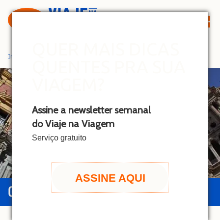
S
k
i
p
QUER MAIS DICAS
t
Início
»
Málaga
QUENTES PRA SUA
o
c
VIAGEM?
o
n
Assine a newsletter semanal
t
do Viaje na Viagem
e
n
Serviço gratuito
t
ASSINE AQUI
GUIA DE MÁLAGA