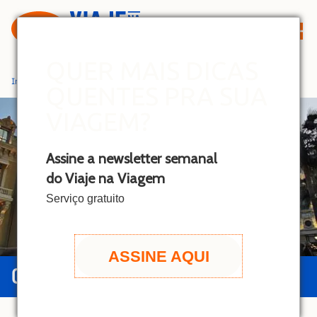
S
k
i
p
QUER MAIS DICAS
t
Início
»
Mônaco
QUENTES PRA SUA
o
c
VIAGEM?
o
n
Assine a newsletter semanal
t
do Viaje na Viagem
e
n
Serviço gratuito
t
ASSINE AQUI
GUIA DE MÔNACO