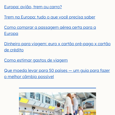
Europa: avião, trem ou carro?
Trem na Europa: tudo o que você precisa saber
Como comprar a passagem aérea certa para a
Europa
Dinheiro para viagem: euro x cartão pré-pago x cartão
de crédito
Como estimar gastos de viagem
Que moeda levar para 50 países — um guia para fazer
o melhor câmbio possível