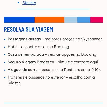
Stasher
RESOLVA SUA VIAGEM
Passagens aéreas
– melhores preços no Skyscanner
Hotel
– encontre o seu no Booking
Casa de temporada
– veja as opções no Booking
S
eguro Viagem Bradesco
– simule e contrate aqui
Aluguel de carro
– pesquise na Rentcars em até 10x
Trânsfers e passeios no exterior – escolha com a
Viator