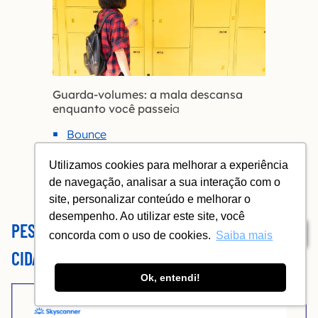
Guarda-volumes: a mala descansa
enquanto você passei
a
Bounce
Nannybag
Utilizamos cookies para melhorar a experiência
Stasher
de navegação, analisar a sua interação com o
site, personalizar conteúdo e melhorar o
desempenho. Ao utilizar este site, você
PESQUISA 2: MULTIDESTINOS – IDA POR UMA
Índice
concorda com o uso de cookies.
Saiba mais
CIDADE E VOLTA POR OUTRA
Ok, entendi!