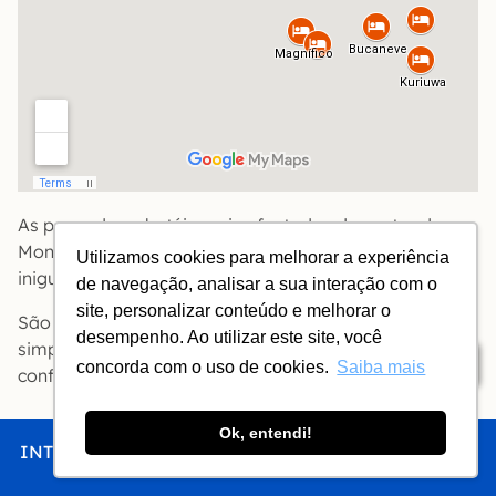
As pousadas e hotéis mais afastadas do centro de
Monte Verde oferecem imersão na natureza e vistas
Utilizamos cookies para melhorar a experiência
inigualáveis.
de navegação, analisar a sua interação com o
site, personalizar conteúdo e melhorar o
São as melhores opções para quem quer
desempenho. Ao utilizar este site, você
simplesmente descansar (ou namorar) com todo o
Índice
concorda com o uso de cookies.
Saiba mais
conforto.
Ok, entendi!
INTRO
CHEGAR
FICAR
COMER
FAZER
POUSADA BUCANEVE