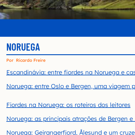
NORUEGA
Por
Ricardo Freire
Escandinávia: entre fiordes na Noruega e c
Noruega: entre Oslo e Bergen, uma viagem p
Fiordes na Noruega: os roteiros dos leitores
Noruega: as principais atrações de Bergen e
Noruega: Geirangerfjord, Ålesund e um cruz