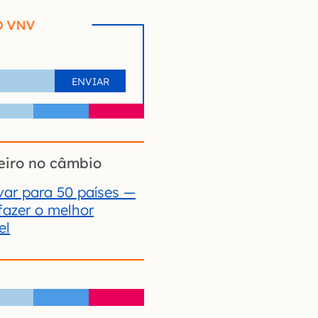
O VNV
eiro no câmbio
ar para 50 países —
fazer o melhor
el