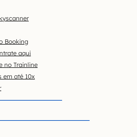
kyscanner
no Booking
ntrate aqui
 no Trainline
s em até 10x
r