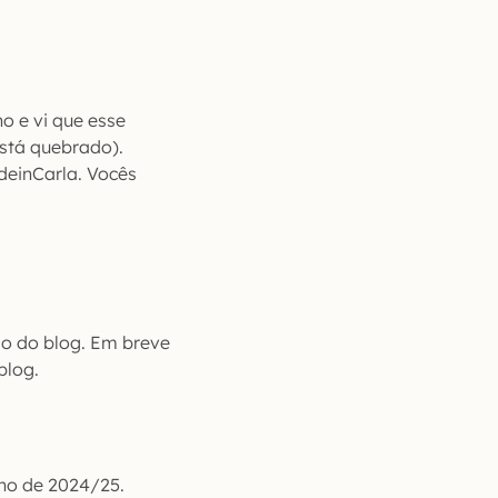
o e vi que esse
está quebrado).
deinCarla. Vocês
ão do blog. Em breve
blog.
rno de 2024/25.