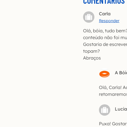
COMENTÁRIOS
Carla
Responder
Olá, bóia, tudo bem
conteúdo não foi mui
Gostaria de escreve
topam?
Abraços
A Bói
Olá, Carla! 
retomaremos e
Luci
Puxa! Gostar