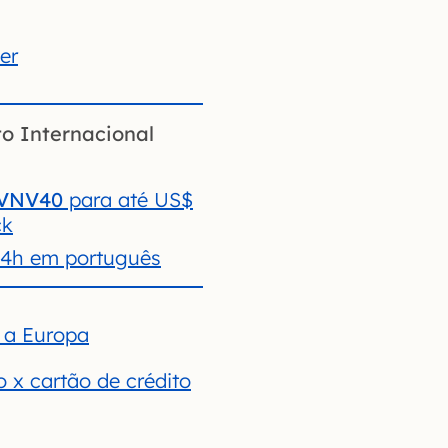
er
o Internacional
VNV40
para até US$
ck
24h em português
 a Europa
 x cartão de crédito