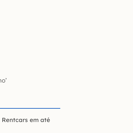
no’
a Rentcars em até