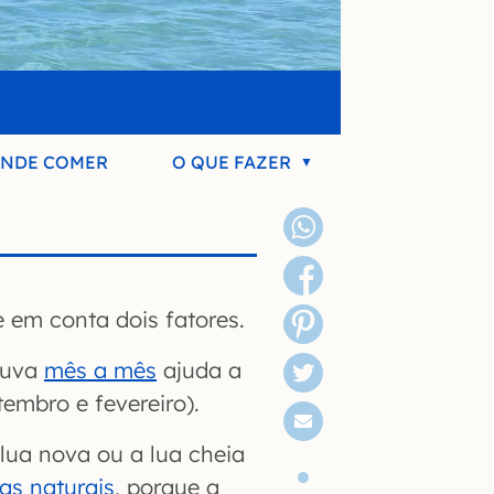
NDE COMER
O QUE FAZER
e em conta dois fatores.
chuva
mês a mês
ajuda a
tembro e fevereiro).
lua nova ou a lua cheia
nas naturais
, porque a