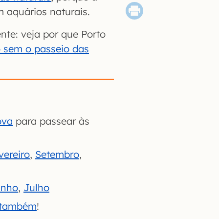
 aquários naturais.
nte: veja por que Porto
sem o passeio das
ova
para passear às
vereiro
,
Setembro
,
unho
,
Julho
a também
!