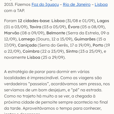
2013. Fizemos
Foz do Iguaçu
–
Rio de Janeiro
–
Lisboa
com a TAP.
Foram
12 cidades-base
:
Lisboa
(31/08 e 01/09),
Lagos
(01 a 03/09),
Tavira
(03 a 05/09),
Évora
(05 a 08/09),
Marvão
(08 a 09/09),
Belmonte
(Serra da Estrela, 09 a
12/09),
Lamego
(Douro, 12 a 15/09),
Guimarães
(15 a
17/09),
Caniçada
(Serra do Gerês, 17 a 19/09),
Porto
(19
a 22/09),
Coimbra
(22 a 23/09),
Sintra
(23 a 25/09), e
novamente
Lisboa
(25 a 29/09).
A estratégia de parar para dormir em várias
localidades é imprescindível. Como as viagens são
verdadeiros “passeios”, acordávamos sem pressa, nos
servíamos de um bom desjejum, e “pé” na estrada.
Como no trajeto há muito a se ver, a chegada à
próxima cidade de pernoite sempre acontecia no final
da tarde. Aproveitávamos o tempo para conhecer,