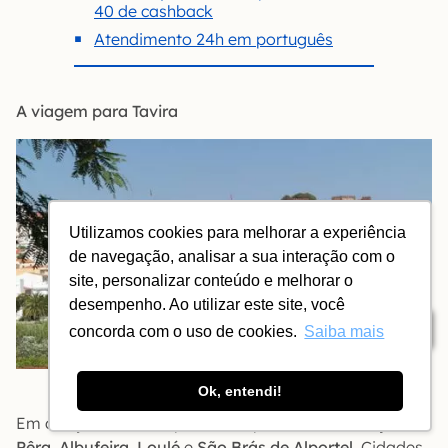
40 de cashback
Atendimento 24h em português
A viagem para Tavira
Utilizamos cookies para melhorar a experiência
de navegação, analisar a sua interação com o
site, personalizar conteúdo e melhorar o
desempenho. Ao utilizar este site, você
Índice
concorda com o uso de cookies.
Saiba mais
Silves
Ok, entendi!
Em direção a Tavira, passando por
Silves
,
Armação de
Pêra
,
Albufeira
,
Loulé
e
São Brás de Alportel
. Cidades