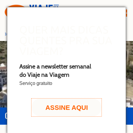
S
k
i
p
QUER MAIS DICAS
t
Início
»
Pueblos Blancos
QUENTES PRA SUA
o
c
VIAGEM?
o
n
Assine a newsletter semanal
t
do Viaje na Viagem
e
n
Serviço gratuito
t
ASSINE AQUI
GUIA DE PUEBLOS BLANCOS