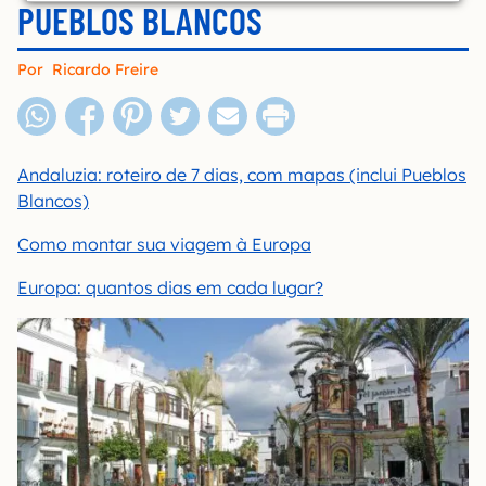
PUEBLOS BLANCOS
Por
Ricardo Freire
Andaluzia: roteiro de 7 dias, com mapas (inclui Pueblos
Blancos)
Como montar sua viagem à Europa
Europa: quantos dias em cada lugar?