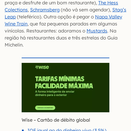
praça e desfrute de um bom restaurante),
The Hess
Colections
,
Schramsberg
(não vá sem agendar),
Stag’s
Leap
(teleférico). Outra opção é pegar o
Napa Valley
Wine Train
, que faz pequenas paradas em algumas
vinícolas. Restaurantes: adoramos o
Mustards
. Na
região há restaurantes duas e três estrelas do Guia
Michelin.
Wise – Cartão de débito global
IOF igual ao do dinheiro vivo (3,5%)