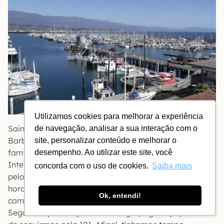
Utilizamos cookies para melhorar a experiência
Saindo de Pismo Beach, fomos em direção a Santa
de navegação, analisar a sua interação com o
Barbara. Como era caminho, e por indicação de
site, personalizar conteúdo e melhorar o
familiares, resolvemos passar em Solvang.
desempenho. Ao utilizar este site, você
Interessante cidade de colonização holandesa. Vale
concorda com o uso de cookies.
Saiba mais
pelo passeio. A visita é rápida, não mais que duas
horas. Entrando na cidade, à direita, observe o centro
Ok, entendi!
comercial e histórico. Estacione o carro e passeie.
Seguimos pelo trajeto mais longo (Highway 1) em vez