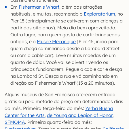
Em
Fisherman’s Wharf
, além das atrações
habituais, e muitas, recomendo o
Exploratorium
, no
Pier 15 (principalmente se estiverem com crianças a
partir dos oito anos). Meio dia bem aproveitado.
Outro lugar, para quem gosta de curtir brinquedos
antigos, é o
Musée Mécanique
(Pier 45, início para
quem chega caminhando desde a Lombard Street
ou com o cable car). Leve muitas moedas de um
quarto de dólar. Você vai se divertir vendo os
brinquedos funcionarem. Pegue o cable car e desça
na Lombard St. Desça a rua e vá caminhando em
direção ao Fisherman’s Wharf (15 a 20 minutos).
Alguns museus de San Francisco oferecem entrada
grátis ou pela metade do preço em determinados dias
do mês. Primeira terça-feira do mês:
Yerba Buena
Center for the Arts
,
de Young and Legion of Honor
,
SFMOMA
. Primeira quarta-feira do mês:
Exploratorium
. Terceira quarta-feira do mês:
California