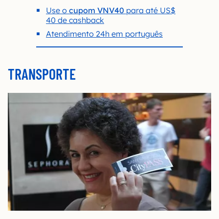
Use o
cupom VNV40
para até US$
40 de cashback
Atendimento 24h em português
TRANSPORTE