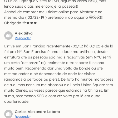
O único lugar que visitei foi SF( algumas vezes 🙄🤣), mas
lendo suas dicas me encorajei a passear!!
Acabei de comprar meu ticket online para Alcatraz e no
mesmo dia ( 02/22/19 ) pretendo ir ao aquário 😬😬😬!!!
Obrigada 🌹💋💋💋
Alex Silva
Responder
Estive em San Franciso recentemente (02/12 há 07/12) e de lá
fui pra NY. San Franciso é uma cidade maravilhosa, desde
estrutura até as pessoas são mais receptivas (em NYC senti
um certo ”desprezo” rs), realmente o transporte funciona
muito bem. Recomendo dar uma volta de bonde ou até
mesmo andar a pé dependendo de onde for visitar
(andamos a pé todos os piers). De fato há muitos moradores
de rua, mas nenhum me abordou e ali pela Union Square tem
muito Chinês, as vezes parece que estamos na China rs. Em
suma, recomendo SFO e com ctz volto pra lá em outra
oportunidade.
Carlos Alexandre Lobato
Responder