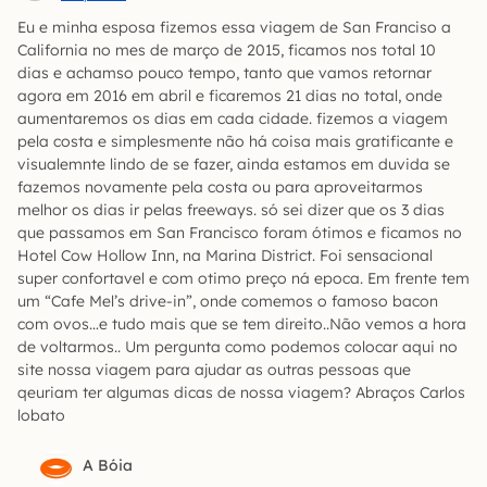
Eu e minha esposa fizemos essa viagem de San Franciso a
California no mes de março de 2015, ficamos nos total 10
dias e achamso pouco tempo, tanto que vamos retornar
agora em 2016 em abril e ficaremos 21 dias no total, onde
aumentaremos os dias em cada cidade. fizemos a viagem
pela costa e simplesmente não há coisa mais gratificante e
visualemnte lindo de se fazer, ainda estamos em duvida se
fazemos novamente pela costa ou para aproveitarmos
melhor os dias ir pelas freeways. só sei dizer que os 3 dias
que passamos em San Francisco foram ótimos e ficamos no
Hotel Cow Hollow Inn, na Marina District. Foi sensacional
super confortavel e com otimo preço ná epoca. Em frente tem
um “Cafe Mel’s drive-in”, onde comemos o famoso bacon
com ovos…e tudo mais que se tem direito..Não vemos a hora
de voltarmos.. Um pergunta como podemos colocar aqui no
site nossa viagem para ajudar as outras pessoas que
qeuriam ter algumas dicas de nossa viagem? Abraços Carlos
lobato
A Bóia