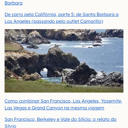
Barbara
De carro pela Califórnia, parte 5: de Santa Barbara a
Los Angeles (passando pelo outlet Camarillo)
Como combinar San Francisco, Los Angeles, Yosemite,
Las Vegas e Grand Canyon na mesma viagem
San Francisco, Berkeley e Vale do Silício: o relato do
Silvio