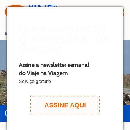
S
k
i
p
QUER MAIS DICAS
t
Início
»
Califórnia
QUENTES PRA SUA
o
c
VIAGEM?
o
n
Assine a newsletter semanal
t
do Viaje na Viagem
e
n
Serviço gratuito
t
ASSINE AQUI
GUIA DA CALIFÓRNIA