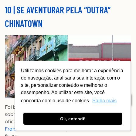
10 | SE AVENTURAR PELA “OUTRA”
CHINATOWN
Utilizamos cookies para melhorar a experiência
de navegação, analisar a sua interação com o
site, personalizar conteúdo e melhorar o
desempenho. Ao utilizar este site, você
Índice
concorda com o uso de cookies.
Saiba mais
Foi batendo papo em um feira que eu vim a saber
sobre a Clement Street: “É como uma Chinatown não-
Ok, entendi!
oficial; um segredo ainda bem guardado em
San
Francisco
“. Foi o bastante para me convencer — e lá