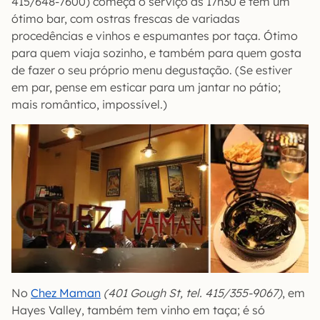
415/648-7600) começa o serviço às 17h30 e tem um
ótimo bar, com ostras frescas de variadas
procedências e vinhos e espumantes por taça. Ótimo
para quem viaja sozinho, e também para quem gosta
de fazer o seu próprio menu degustação. (Se estiver
em par, pense em esticar para um jantar no pátio;
mais romântico, impossível.)
No
Chez Maman
(401 Gough St, tel. 415/355-9067)
, em
Hayes Valley, também tem vinho em taça; é só