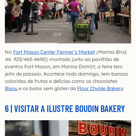
No
Fort Mason Center Farmer’s Market
(Marina Blvd,
tel. 925/465-4690)
, montado junto ao pavilhão de
eventos Fort Mason, em Marina District, a feira tem
jeito de passeio. Acontece todo domingo, tem bancas
coloridas de frutas e delícias como os chocolates
Bisou
e os bolos sem glúten da
Flour Chylde Bakery
.
6 | VISITAR A ILUSTRE BOUDIN BAKERY