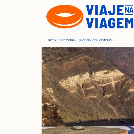
S
k
i
p
t
Início
»
Santorini
»
Quando ir a Santorini
o
c
o
n
t
e
n
t