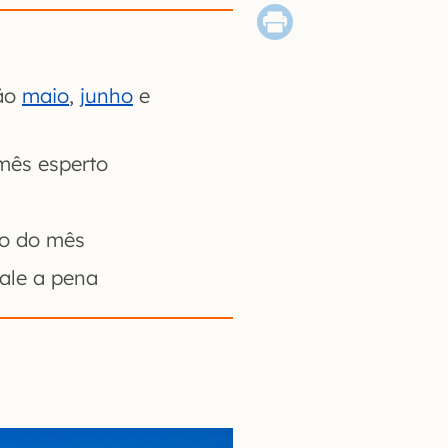
são
maio
,
junho
e
ês esperto
ho do mês
ale a pena