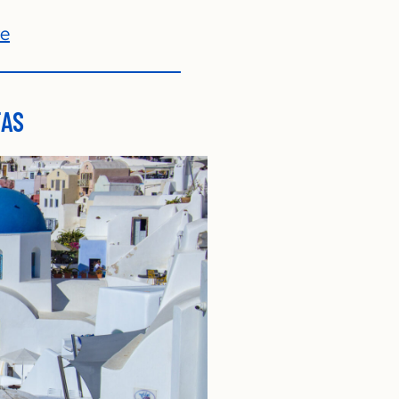
te
TAS