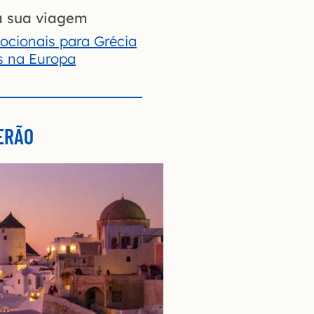
a sua viagem
cionais para Grécia
os na Europa
ERÃO