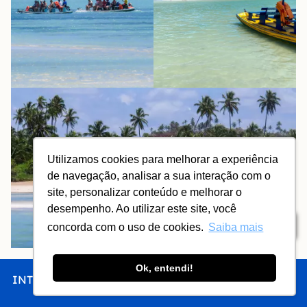
Utilizamos cookies para melhorar a experiência
de navegação, analisar a sua interação com o
site, personalizar conteúdo e melhorar o
desempenho. Ao utilizar este site, você
Índice
concorda com o uso de cookies.
Saiba mais
Praia do Toque
Ok, entendi!
INTRO
CHEGAR
FICAR
COMER
FAZER
Endereço de algumas das pousadas mais tradicionais
de São Miguel dos Milagres, a
Praia do Toque
continua