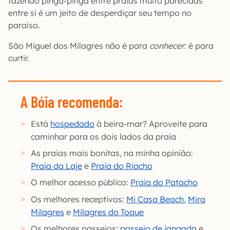
fazendo pinga-pinga entre praias muito parecidas
entre si é um jeito de desperdiçar seu tempo no
paraíso.
São Miguel dos Milagres não é para
conhecer
: é para
curtir.
A Bóia recomenda:
Está
hospedado
à beira-mar? Aproveite para
caminhar para os dois lados da praia
As praias mais bonitas, na minha opinião:
Praia da Laje
e
Praia do Riacho
O melhor acesso público:
Praia do Patacho
Os melhores receptivos:
Mi Casa Beach
,
Mira
Milagres
e
Milagres do Toque
Os melhores passeios:
passeio de jangada
e