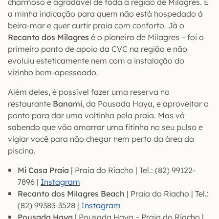
charmoso e agradável de toda a região de Milagres. É
a minha indicação para quem não está hospedado à
beira-mar e quer curtir praia com conforto. Jà o
Recanto dos Milagres
é o pioneiro de Milagres – foi o
primeiro ponto de apoio da CVC na região e não
evoluiu esteticamente nem com a instalação do
vizinho bem-apessoado.
Além deles, é possível fazer uma reserva no
restaurante
Banami
, da Pousada Haya, e aproveitar o
ponto para dar uma voltinha pela praia. Mas vá
sabendo que vão amarrar uma fitinha no seu pulso e
vigiar você para não chegar nem perto da área da
piscina.
Mi Casa Praia
| Praia do Riacho | Tel.: (82) 99122-
7896 |
Instagram
Recanto dos Milagres Beach
| Praia do Riacho | Tel.:
(82) 99383-3528 |
Instagram
Pousada Haya
| Pousada Haya – Praia do Riacho |