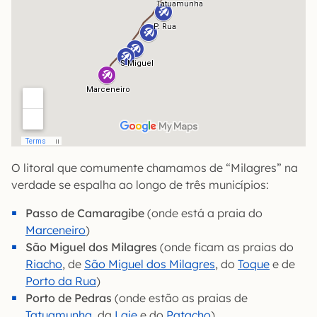
O litoral que comumente chamamos de “Milagres” na
verdade se espalha ao longo de três municípios:
Passo de Camaragibe
(onde está a praia do
Marceneiro
)
São Miguel dos Milagres
(onde ficam as praias do
Riacho
, de
São Miguel dos Milagres
, do
Toque
e de
Porto da Rua
)
Porto de Pedras
(onde estão as praias de
Tatuamunha
, da
Laje
e do
Patacho
)