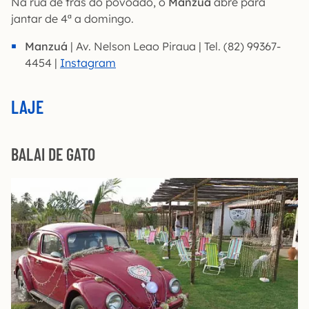
Na rua de trás do povoado, o
Manzuá
abre para
jantar de 4ª a domingo.
Manzuá
| Av. Nelson Leao Piraua | Tel. (82) 99367-
4454 |
Instagram
LAJE
BALAI DE GATO