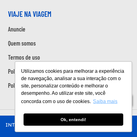
VIAJE NA VIAGEM
Anuncie
Quem somos
Termos de uso
Política de privacidade
Utilizamos cookies para melhorar a experiência
de navegação, analisar a sua interação com o
Política de cookies
site, personalizar conteúdo e melhorar o
desempenho. Ao utilizar este site, você
Índice
concorda com o uso de cookies.
Saiba mais
Copyright Viaje na Viagem © 2026
Ok, entendi!
INTRO
CHEGAR
FICAR
COMER
FAZER
Desenvolvido por
Estúdio Sunday
by
Sundaycooks