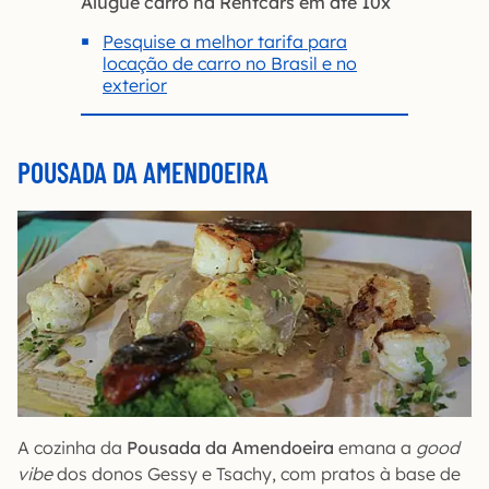
Alugue carro na Rentcars em até 10x
Pesquise a melhor tarifa para
locação de carro no Brasil e no
exterior
POUSADA DA AMENDOEIRA
A cozinha da
Pousada da Amendoeira
emana a
good
vibe
dos donos Gessy e Tsachy, com pratos à base de