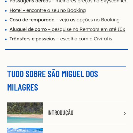
Passagens aéreas
– melhores preços no Skyscanner
Hotel
– encontre o seu no Booking
Casa de temporada
– veja as opções no Booking
Aluguel de carro
– pesquise na Rentcars em até 10x
Trânsfers e passeios
– escolha com a Civitatis
TUDO SOBRE SÃO MIGUEL DOS
MILAGRES
INTRODUÇÃO