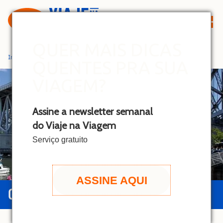
S
k
i
p
QUER MAIS DICAS
t
Início
»
Vancouver
QUENTES PRA SUA
o
c
VIAGEM?
o
n
Assine a newsletter semanal
t
do Viaje na Viagem
e
n
Serviço gratuito
t
ASSINE AQUI
GUIA DE VANCOUVER