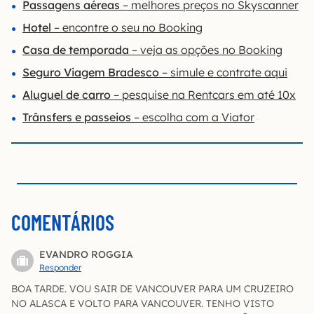
Passagens aéreas
– melhores preços no Skyscanner
Hotel
– encontre o seu no Booking
Casa de temporada
– veja as opções no Booking
Seguro Viagem Bradesco
– simule e contrate aqui
Aluguel de carro
– pesquise na Rentcars em até 10x
Trânsfers e passeios
– escolha com a Viator
COMENTÁRIOS
EVANDRO ROGGIA
Responder
BOA TARDE. VOU SAIR DE VANCOUVER PARA UM CRUZEIRO
NO ALASCA E VOLTO PARA VANCOUVER. TENHO VISTO