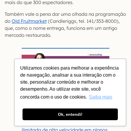
mais do que 300 espectadores.
Também vale a pena dar uma olhada na programação
do
Old Fruitmarket
(Candleriggs, tel. 141/353-8000),
que, como o nome entrega, funciona em um antigo
mercado restaurado.
Utilizamos cookies para melhorar a experiência
de navegação, analisar a sua interação com o
site, personalizar conteúdo e melhorar o
desempenho. Ao utilizar este site, você
concorda com o uso de cookies.
Saiba mais
Chip internacional com 10% OFF
–
Ok, entendi!
cupom VIAJENAVIAGEM
E-sim internacional com internet
ilimitada de alta velocidade em planos