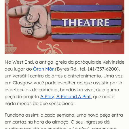
No West End, a antiga igreja da paróquia de Kelvinside
deu lugar ao
Òran Mór
(Byres Rd., tel. 141/357-6200),
um versátil centro de artes e entretenimento. Uma vez
em Glasgow, você pode escolher ao que assistir por lá:
espetáculos de comédia, bandas ao vivo, ou alguma
peça do projeto
A Play, A Pie and A Pint
, que não é
nada menos do que sensacional.
Funciona assim: a cada semana, uma nova peça entra
em cartaz na hora do almoço. O seu ingresso dá
direito a assistir ao espetáculo (
a play
), comer uma