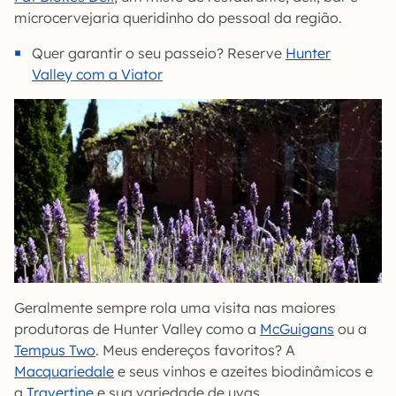
microcervejaria queridinho do pessoal da região.
Quer garantir o seu passeio? Reserve
Hunter
Valley com a Viator
Geralmente sempre rola uma visita nas maiores
produtoras de Hunter Valley como a
McGuigans
ou a
Tempus Two
. Meus endereços favoritos? A
Macquariedale
e seus vinhos e azeites biodinâmicos e
a
Travertine
e sua variedade de uvas.