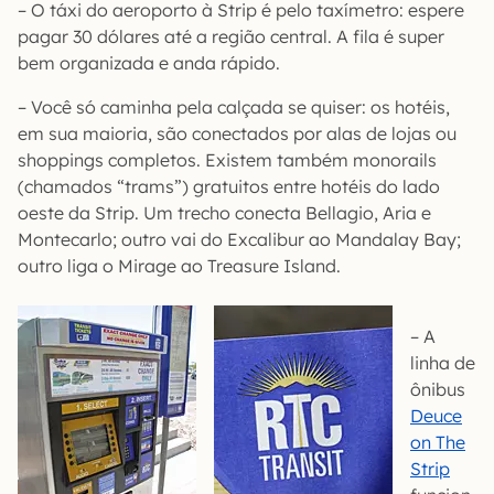
– O táxi do aeroporto à Strip é pelo taxímetro: espere
pagar 30 dólares até a região central. A fila é super
bem organizada e anda rápido.
– Você só caminha pela calçada se quiser: os hotéis,
em sua maioria, são conectados por alas de lojas ou
shoppings completos. Existem também monorails
(chamados “trams”) gratuitos entre hotéis do lado
oeste da Strip. Um trecho conecta Bellagio, Aria e
Montecarlo; outro vai do Excalibur ao Mandalay Bay;
outro liga o Mirage ao Treasure Island.
– A
linha de
ônibus
Deuce
on The
Strip