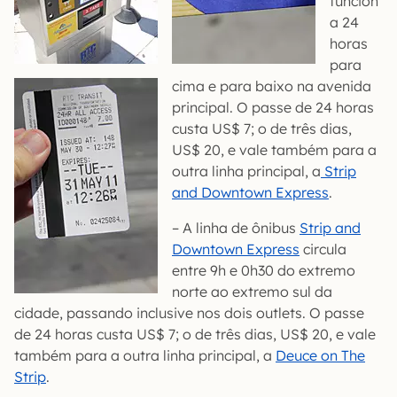
funcion
a 24
horas
para
cima e para baixo na avenida
principal. O passe de 24 horas
custa US$ 7; o de três dias,
US$ 20, e vale também para a
outra linha principal, a
Strip
and Downtown Express
.
– A linha de ônibus
Strip and
Downtown Express
circula
entre 9h e 0h30 do extremo
norte ao extremo sul da
cidade, passando inclusive nos dois outlets. O passe
de 24 horas custa US$ 7; o de três dias, US$ 20, e vale
também para a outra linha principal, a
Deuce on The
Strip
.