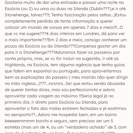
Gostaria muito de dar uma esticada e passar uma noite na
Escócia (ou 2) ou uma ou duas na Irlanda (Dublin???),e ir até
Stonehenge, talvez???( Tenho fascinação pelos celtas…)Estou
completamente perdida de tanta informação e querer
colocar um mundo de coisas em apenas 7 dias e meio!!!!…O
que vc me sugere???4 dias inteiros em Londres, dá para ver
o mais importante???Em 2 dias e meio, consigo conhecer um
pouco da Escócia ou da Irlanda???Compensa gastar um dia
para ir a Stonehenge????Adoramos fazer os passeios por
conta própria, mas, se vc for incluir na sugestão, ir até as
Highlands, na Escócia, tem alguma agência que tenha guias
que falem em espanhol ou português, para aproveitarmos
bem as explicações do passeio ( meu marido não quer dirigir
na mão inglesa…)???…rsrsrsrs…Sei que estou sendo abusada
de querer tantas dicas, mas sou perfeccionista e adoro
aproveitar cada viagem ao máximo !!!Seria legal já no
primeiro dia, ir direto para Escócia ou Irlanda, para
aproveitar o fato das malas estarem fechadas e já esatrmos
no aeroporto??…Adoro me hospedar bem, em um bairro
beeeeemmmm bonito e seguro, sem precisar ser um 5
estrelas (mas um de 4, ou um “verdadeiro achado” de 3, com