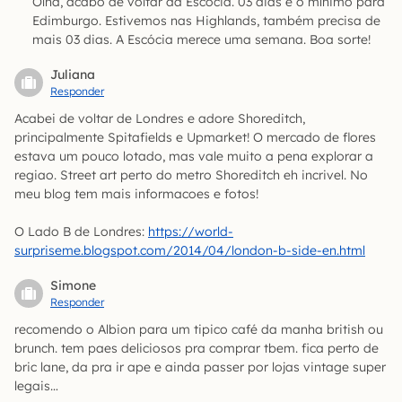
Olha, acabo de voltar da Escócia. 03 dias é o mínimo para
Edimburgo. Estivemos nas Highlands, também precisa de
mais 03 dias. A Escócia merece uma semana. Boa sorte!
Juliana
Responder
Acabei de voltar de Londres e adore Shoreditch,
principalmente Spitafields e Upmarket! O mercado de flores
estava um pouco lotado, mas vale muito a pena explorar a
regiao. Street art perto do metro Shoreditch eh incrivel. No
meu blog tem mais informacoes e fotos!
O Lado B de Londres:
https://world-
surpriseme.blogspot.com/2014/04/london-b-side-en.html
Simone
Responder
recomendo o Albion para um tipico café da manha british ou
brunch. tem paes deliciosos pra comprar tbem. fica perto de
bric lane, da pra ir ape e ainda passer por lojas vintage super
legais…