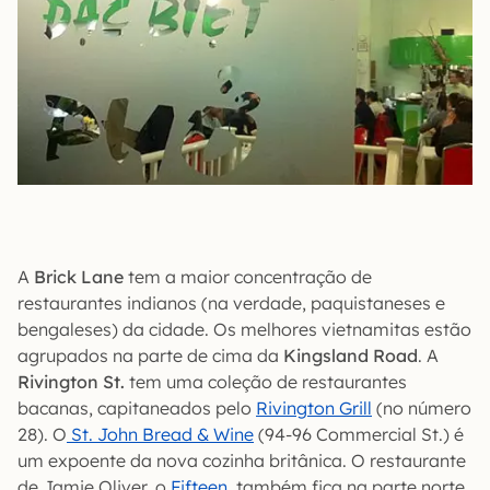
A
Brick Lane
tem a maior concentração de
restaurantes indianos (na verdade, paquistaneses e
bengaleses) da cidade. Os melhores vietnamitas estão
agrupados na parte de cima da
Kingsland Road
. A
Rivington St.
tem uma coleção de restaurantes
bacanas, capitaneados pelo
Rivington Grill
(no número
28). O
St. John Bread & Wine
(94-96 Commercial St.) é
um expoente da nova cozinha britânica. O restaurante
de Jamie Oliver, o
Fifteen
, também fica na parte norte