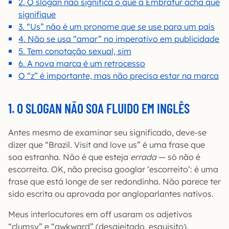
2. O slogan não significa o que a Embratur acha que
signifique
3. “Us” não é um pronome que se use para um país
4. Não se usa “amar” no imperativo em publicidade
5. Tem conotação sexual, sim
6. A nova marca é um retrocesso
O “z” é importante, mas não precisa estar na marca
1. O SLOGAN NÃO SOA FLUIDO EM INGLÊS
Antes mesmo de examinar seu significado, deve-se
dizer que “Brazil. Visit and love us” é uma frase que
soa estranha. Não é que esteja
errada
— só não é
escorreita. OK, não precisa googlar ‘escorreito’: é uma
frase que está longe de ser redondinha. Não parece ter
sido escrita ou aprovada por angloparlantes nativos.
Meus interlocutores em off usaram os adjetivos
“clumsy” e “awkward” (desajeitado, esquisito).