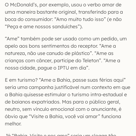
O McDonald’s, por exemplo, usou o verbo amar de
uma maneira bastante original, transferindo para a
boca do consumidor: “Amo muito tudo isso” (e não
“Peça e ame nossos sanduíches”).
“Ame” também pode ser usado como um pedido, um
apelo aos bons sentimentos do receptor. “Ame a
natureza, não use canudo de plástico”. “Ame as
crianças com câncer, participe do Teleton”. “Ame a
nossa cidade, pague o IPTU em dia”.
E em turismo? “Ame a Bahia, passe suas férias aqui”
seria uma campanha justificável num contexto em que
a Bahia quisesse estimular o turismo intra-estadual e
de baianos expatriados. Mas para o público geral,
neutro, sem vínculo emocional com o anunciante, é
óbvio que “Visite a Bahia, você vai amar” funciona
melhor.
Já “Bahia. Visite e nos ame” seria um slogan tão