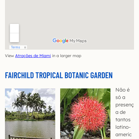
View
Atrações de Miami
in a larger map
FAIRCHILD TROPICAL BOTANIC GARDEN
Não é
só a
presenç
a de
tantos
latino-
americ