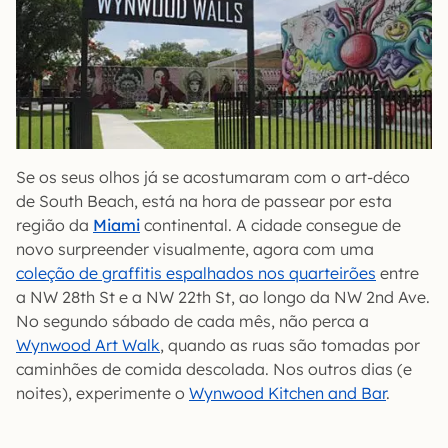
Se os seus olhos já se acostumaram com o art-déco
de South Beach, está na hora de passear por esta
região da
Miami
continental. A cidade consegue de
novo surpreender visualmente, agora com uma
coleção de graffitis espalhados nos quarteirões
entre
a NW 28th St e a NW 22th St, ao longo da NW 2nd Ave.
No segundo sábado de cada mês, não perca a
Wynwood Art Walk
, quando as ruas são tomadas por
caminhões de comida descolada. Nos outros dias (e
noites), experimente o
Wynwood Kitchen and Bar
.