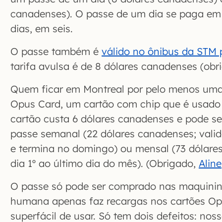
canadenses). O passe de um dia se paga em t
dias, em seis.
O passe também é
válido no ônibus da STM 
tarifa avulsa é de 8 dólares canadenses (ob
Quem ficar em Montreal por pelo menos um
Opus Card, um cartão com chip que é usado
cartão custa 6 dólares canadenses e pode s
passe semanal (22 dólares canadenses; val
e termina no domingo) ou mensal (73 dólare
dia 1º ao último dia do mês). (Obrigado,
Aline
O passe só pode ser comprado nas maquininh
humana apenas faz recargas nos cartões Op
superfácil de usar. Só tem dois defeitos: nos