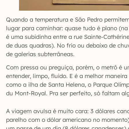
Quando a temperatura e São Pedro permite
lugar para caminhar: quase tudo é plano (na 
é uma subidinha entre a rue Sainte-Cathérine
de duas quadras). No frio ou debaixo de chu
de galerias subterrâneas.
Com pressa ou preguiça, porém, o metrô é u
entender, limpo, fluido. E é a melhor maneira
como a ilha de Santa Helena, o Parque Olímp
du Mont-Royal. Pra ser perfeito, só faltam a
A viagem avulsa é muito cara: 3 dólares can
parelho com o dólar americano no momento)
um passe de um dia (8 dólares canadenses) o