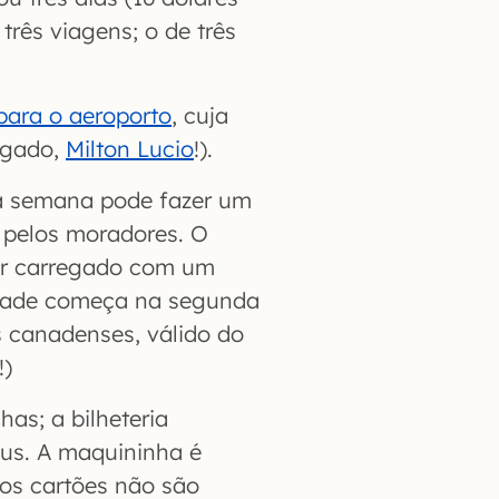
rês viagens; o de três
para o aeroporto
, cuja
rigado,
Milton Lucio
!).
a semana pode fazer um
 pelos moradores. O
er carregado com um
idade começa na segunda
s canadenses, válido do
!)
as; a bilheteria
us. A maquininha é
sos cartões não são