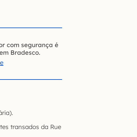
ior com segurança é
gem Bradesco.
te
ria).
ntes transados da Rue