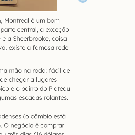
m, Montreal é um bom
parte central, a exceção
 e a Sheerbrooke, coisa
va, existe a famosa rede
ma mão na roda: fácil de
 de chegar a lugares
ico e o bairro do Plateau
lgumas escadas rolantes.
adenses (o câmbio está
. O negócio é comprar
u três dias (16 dólares