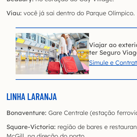
Viau:
você já sai dentro do Parque Olímpico.
Viajar ao exter
ter Seguro Via
Simule e Contra
LINHA LARANJA
Bonaventure:
Gare Centrale (estação ferroviá
Square-Victoria:
região de bares e restaura
McGill, na direção do porto.