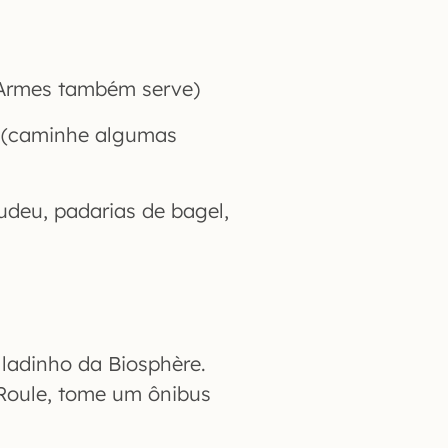
”Armes também serve)
h (caminhe algumas
udeu, padarias de bagel,
 ladinho da Biosphère.
 Roule, tome um ônibus