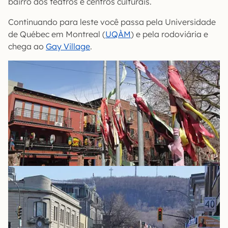
bairro dos teatros e centros culturais.
Continuando para leste você passa pela Universidade
de Québec em Montreal (
UQÀM
) e pela rodoviária e
chega ao
Gay Village
.