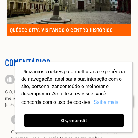
QUÉBEC CITY: VISITANDO O CENTRO HISTÓRICO
COMENTÁRIOS
Utilizamos cookies para melhorar a experiência
Elaine
de navegação, analisar a sua interação com o
Responder
site, personalizar conteúdo e melhorar o
Olá, Bóia! Gostaria de ir a Quebec e Montreal. Quantos dias
desempenho. Ao utilizar este site, você
me recomenda em cada uma delas? Planejo ir em maio ou
Índice
concorda com o uso de cookies.
Saiba mais
junho/27.
Ricardo Freire
Ok, entendi!
Oi, Elaine. No mínimo duas noites em Québec e três em