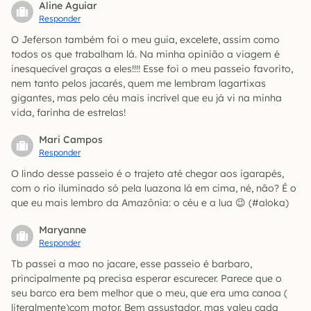
Aline Aguiar
Responder
O Jeferson também foi o meu guia, excelete, assim como
todos os que trabalham lá. Na minha opinião a viagem é
inesquecível graças a eles!!!! Esse foi o meu passeio favorito,
nem tanto pelos jacarés, quem me lembram lagartixas
gigantes, mas pelo céu mais incrível que eu já vi na minha
vida, farinha de estrelas!
Mari Campos
Responder
O lindo desse passeio é o trajeto até chegar aos igarapés,
com o rio iluminado só pela luazona lá em cima, né, não? É o
que eu mais lembro da Amazônia: o céu e a lua 😉 (#aloka)
Maryanne
Responder
Tb passei a mao no jacare, esse passeio é barbaro,
principalmente pq precisa esperar escurecer. Parece que o
seu barco era bem melhor que o meu, que era uma canoa (
literalmente)com motor. Bem assustador, mas valeu cada