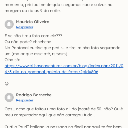
momento, pricipalmente qdo chegamos sao e salvos na
margem do rio as 9 da noite.
Mauricio Oliveira
Responder
E vc não tirou foto com ele???
Ou não pode? ehhehehe
No Pantanal eu tive que pedir… e tirei minha foto segurando
um (maior que esse até, rsrsrsrs)
Olha só:
https://www.trilhaseaventuras.com.br/blog/index.php/2011/0
4/3-dia-no-pantanal-galeria-de-fotos/?pid=806
😀
Rodrigo Barneche
Responder
Ops… acho que faltou uma foto ali do jacaré de 30, não? Ou é
meu computador aqui que não carregou tudo…
Curti o “guri” italiano, a passada no findi por aqui te fez bem