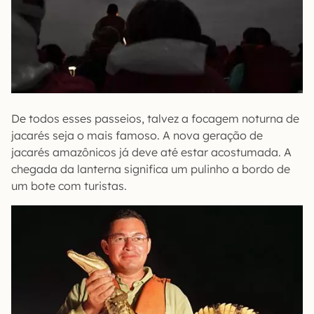
De todos esses passeios, talvez a focagem noturna de
jacarés seja o mais famoso. A nova geração de
jacarés amazônicos já deve até estar acostumada. A
chegada da lanterna significa um pulinho a bordo de
um bote com turistas.