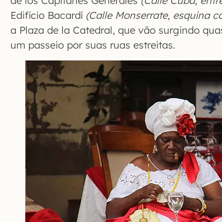
de los Capitanes Generales
(Calle Cuba, entr
Edifício Bacardí
(Calle Monserrate, esquina 
a Plaza de la Catedral, que vão surgindo q
um passeio por suas ruas estreitas.