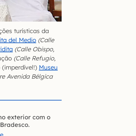
ões turísticas da
ta del Medio
(Calle
idita
(Calle Obispo,
lução
(Calle Refugio,
 (imperdível!)
Museu
tre Avenida Bélgica
no exterior com o
Bradesco.
te