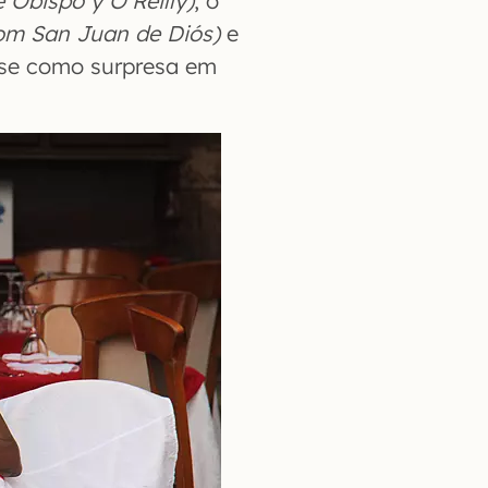
e Obispo y O’Reilly)
, o
com San Juan de Diós)
e
uase como surpresa em