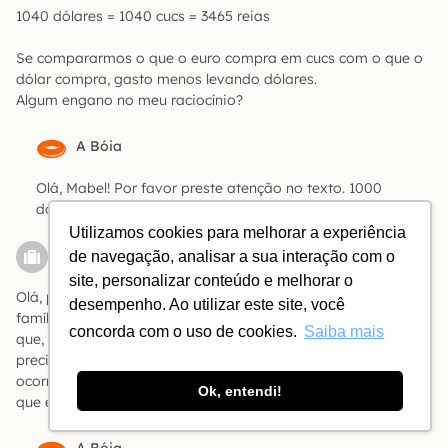
1040 dólares = 1040 cucs = 3465 reias
Se compararmos o que o euro compra em cucs com o que o
dólar compra, gasto menos levando dólares.
Algum engano no meu raciocínio?
A Bóia
Olá, Mabel! Por favor preste atenção no texto. 1000
dólares valem 900 CUCs.
Utilizamos cookies para melhorar a experiência
ALBERTO
de navegação, analisar a sua interação com o
site, personalizar conteúdo e melhorar o
Olá, pessoal!! Boa tarde! Estou planejando ir com minha
desempenho. Ao utilizar este site, você
família a Cuba em 2017. Assim, gostaria de saber uma coisa
concorda com o uso de cookies.
Saiba mais
que, na minha opinião, é tão ou mais importante do que as
preciosas dicas já aqui expostas por todos vocês: é comum
ocorrerem assaltos/furtos a turistas nas ruas? quais os locais
Ok, entendi!
que eu e minha família devemos evitar à noite ou de dia?
A Bóia