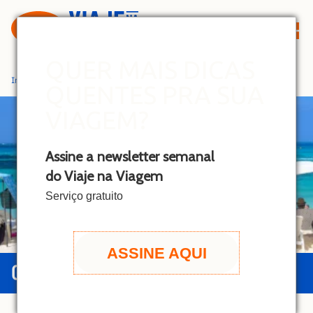
S
k
i
p
QUER MAIS DICAS
t
Início
»
San Andrés
QUENTES PRA SUA
o
c
VIAGEM?
o
n
Assine a newsletter semanal
t
do Viaje na Viagem
e
n
Serviço gratuito
t
ASSINE AQUI
GUIA DE SAN ANDRÉS