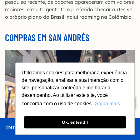
pesquisa recente, os pacotes apareceram com valores
maiores, e muita gente tem preferido
checar antes se
o próprio plano do Brasil inclui roaming na Colômbia
.
COMPRAS EM SAN ANDRÉS
Utilizamos cookies para melhorar a experiência
de navegação, analisar a sua interação com o
site, personalizar conteúdo e melhorar o
desempenho. Ao utilizar este site, você
Índice
concorda com o uso de cookies.
Saiba mais
Ok, entendi!
INTRO
CHEGAR
FICAR
COMER
FAZER
Peatonal – Carrera 2 – San Andrés
San Andrés tem status de zona
duty free
(livre de