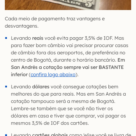
Cada meio de pagamento traz vantagens e
desvantagens.
Levando
reais
você evita pagar 3,5% de IOF. Mas
para fazer bom câmbio vai precisar procurar casas
de câmbio fora dos aeroportos, de preferência no
centro de Bogotá, durante o horário bancário.
Em
San Andrés a cotação sempre vai ser BASTANTE
inferior
(
confira logo abaixo
).
Levando
dólares
você consegue cotações bem
melhores do que para reais. Mas em San Andrés a
cotação tampouco será a mesma de Bogotá.
Lembre-se também que se você não tiver os
dólares em casa e tiver que comprar, vai pagar os
mesmos 3,5% de IOF dos cartões.
Levando
cartões globais
como Wise você se livra de