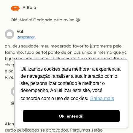
A Bóia
Olá, Maria! Obrigada pelo aviso 😉
Val
Responder
ah…deu saudade! meu moderado favorito justamente pelo
tamanho, tudo perto! ponto de onibus único e mesmo que vc
fique nos prédios mais distantes ( o 1 e o 7) em 5 minutos vc
chega no predio principal.
Utilizamos cookies para melhorar a experiência
e por dez minutos de caminhada, beirando o rio, chega-se ao
de navegação, analisar a sua interação com o
Riverside ( que tem uma excelente food court) .
site, personalizar conteúdo e melhorar o
desempenho. Ao utilizar este site, você
Elisa Araujo
concorda com o uso de cookies.
Saiba mais
😀
Ok, entendi!
Atenção:
Os comentários são moderados. Relatos e opiniões
serão publicados se aprovados. Perguntas serão