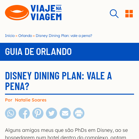
S
k
i
p
t
Início
»
Orlando
»
Disney Dining Plan: vale a pena?
o
c
GUIA DE ORLANDO
o
n
t
DISNEY DINING PLAN: VALE A
e
PENA?
n
t
Por
Natalie Soares
Alguns amigos meus que são PhDs em Disney, ao se
hospedarem num hotel dentro do complexo, optam