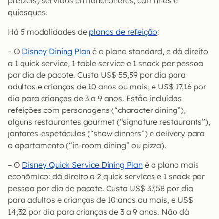
pretzels) servidos em lanchonetes, carrinhos e
quiosques.
Há 5 modalidades de
planos de refeição
:
– O
Disney Dining Plan
é o plano standard, e dá direito
a 1 quick service, 1 table service e 1 snack por pessoa
por dia de pacote. Custa US$ 55,59 por dia para
adultos e crianças de 10 anos ou mais, e US$ 17,16 por
dia para crianças de 3 a 9 anos. Estão incluídas
refeições com personagens (“character dining”),
alguns restaurantes gourmet (“signature restaurants”),
jantares-espetáculos (“show dinners”) e delivery para
o apartamento (“in-room dining” ou pizza).
– O
Disney Quick Service Dining Plan
é o plano mais
econômico: dá direito a 2 quick services e 1 snack por
pessoa por dia de pacote. Custa US$ 37,58 por dia
para adultos e crianças de 10 anos ou mais, e US$
14,32 por dia para crianças de 3 a 9 anos. Não dá