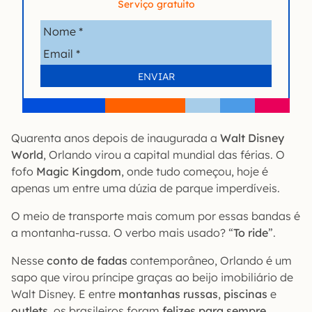
Serviço gratuito
Quarenta anos depois de inaugurada a
Walt Disney
World
, Orlando virou a capital mundial das férias. O
fofo
Magic Kingdom
, onde tudo começou, hoje é
apenas um entre uma dúzia de parque imperdíveis.
O meio de transporte mais comum por essas bandas é
a montanha-russa. O verbo mais usado? “
To ride
”.
Nesse
conto de fadas
contemporâneo, Orlando é um
sapo que virou príncipe graças ao beijo imobiliário de
Walt Disney. E entre
montanhas
russas
,
piscinas
e
outlets
, os brasileiros foram
felizes para sempre
.