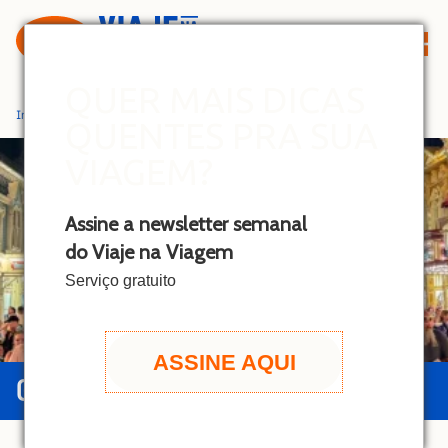
S
k
i
p
QUER MAIS DICAS
t
Início
»
Orlando
QUENTES PRA SUA
o
c
VIAGEM?
o
n
Assine a newsletter semanal
t
do Viaje na Viagem
e
n
Serviço gratuito
t
ASSINE AQUI
GUIA DE ORLANDO